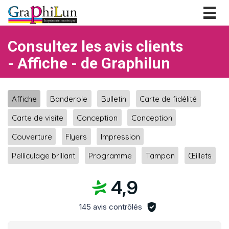
Togg
navig
Consultez les avis clients
- Affiche - de Graphilun
Affiche
Banderole
Bulletin
Carte de fidélité
Carte de visite
Conception
Conception
Couverture
Flyers
Impression
Pelliculage brillant
Programme
Tampon
Œillets
4,9
145 avis contrôlés